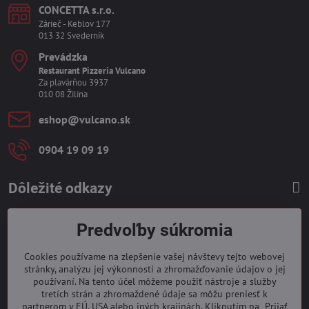
CONCETTA s​.r​.o​.
Zárieč - Keblov 177
013 32 Svederník
Prevádzka
Restaurant Pizzeria Vulcano
Za plavárňou 3937
010 08 Žilina
eshop​@vulcano​.sk
0904 19 09 19
Dôležité odkazy
Predvoľby súkromia
Cookies používame na zlepšenie vašej návštevy tejto webovej
stránky, analýzu jej výkonnosti a zhromažďovanie údajov o jej
používaní. Na tento účel môžeme použiť nástroje a služby
tretích strán a zhromaždené údaje sa môžu preniesť k
partnerom v EÚ, USA alebo iných krajinách. Kliknutím na „Prijať