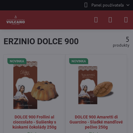
Panel používateľa
5
ERZINIO DOLCE 900
produkty
NOVINKA
NOVINKA
DOLCE 900 Frollini al
DOLCE 900 Amaretti di
cioccolato - Sušienky s
Guarcino - Sladké mandľové
kúskami čokolády 250g
pečivo 250g