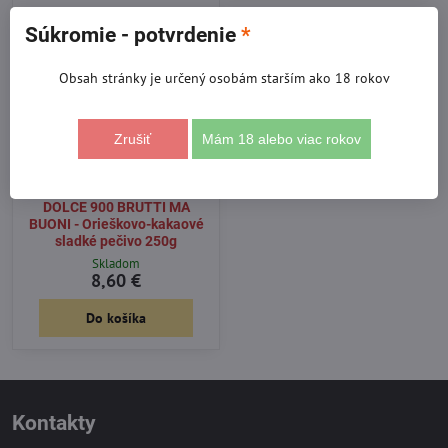
NOVINKA
Súkromie - potvrdenie
*
Obsah stránky je určený osobám starším ako 18 rokov
Zrušiť
Mám 18 alebo viac rokov
DOLCE 900 BRUTTI MA
BUONI - Orieškovo-kakaové
sladké pečivo 250g
Skladom
8,60 €
Do košíka
Kontakty