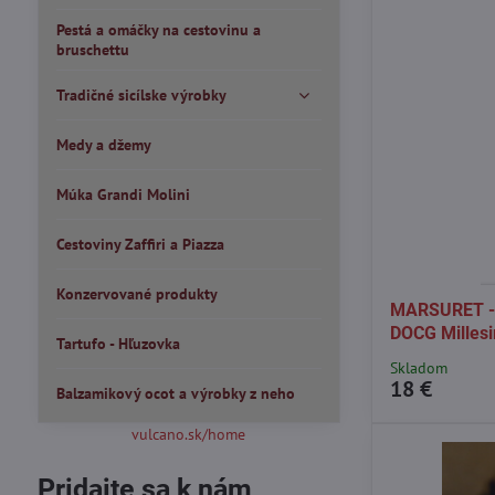
Pestá a omáčky na cestovinu a
bruschettu
Tradičné sicílske výrobky
Medy a džemy
Múka Grandi Molini
Cestoviny Zaffiri a Piazza
Konzervované produkty
MARSURET - 
DOCG Millesim
Tartufo - Hľuzovka
Skladom
18 €
Balzamikový ocot a výrobky z neho
vulcano.sk/home
Pridajte sa k nám