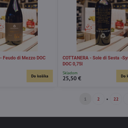
 Feudo di Mezzo DOC
COTTANERA - Sole di Sesta -Sy
DOC 0,75l
Skladom
Do košíka
Do 
25,50 €
1
2
22