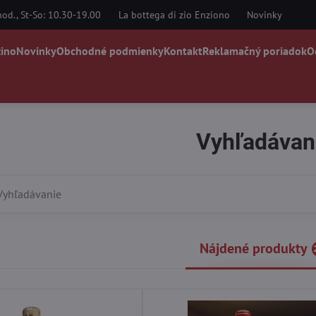
od., St-So: 10.30-19.00
La bottega di zio Enziono
Novinky
zino
Novinky
Obchodné podmienky
Kontakt
Reklamačný poriadok
O
Vyhľadávan
Nájdené produkty