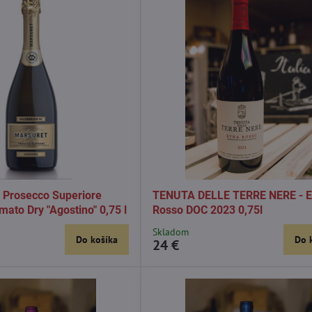
Prosecco Superiore
TENUTA DELLE TERRE NERE - E
ato Dry "Agostino" 0,75 l
Rosso DOC 2023 0,75l
Skladom
Do košíka
Do 
24 €