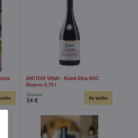
vazia
ANTICHI VINAI - Koiné Etna DOC
Riserva 0,75 l
Skladom
košíka
Do košíka
34 €