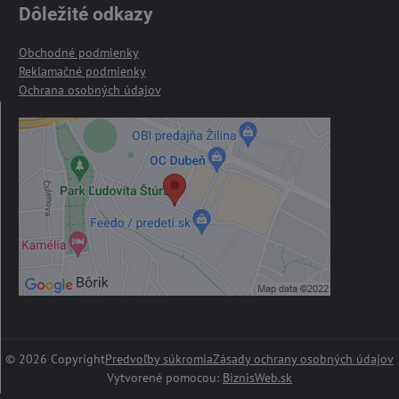
Dôležité odkazy
Obchodné podmienky
Reklamačné podmienky
Ochrana osobných údajov
©
2026
Copyright
Predvoľby súkromia
Zásady ochrany osobných údajov
Vytvorené pomocou:
BiznisWeb.sk