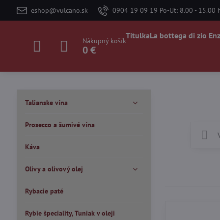
eshop@vulcano.sk
0904 19 09 19 Po-Ut: 8.00 - 15.00 h
Titulka
La bottega di zio En
Nákupný košík
0 €
Talianske vína
Prosecco a šumivé vína
Káva
Olivy a olivový olej
Rybacie paté
Rybie špeciality, Tuniak v oleji