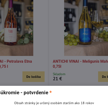
I - Petralava Etna
ANTICHI VINAI - Meligunis Mal
,75 l
0,75l
Skladom
Do košíka
Do 
21 €
úkromie - potvrdenie
*
Obsah stránky je určený osobám starším ako 18 rokov