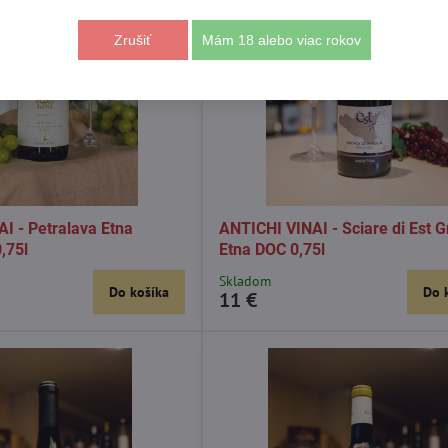
Zrušiť
Mám 18 alebo viac rokov
I - Petralava Etna
ANTICHI VINAI - Sciare di Est Gr
,75l
Etna DOC 0,75l
Skladom
Do košíka
Do 
11 €