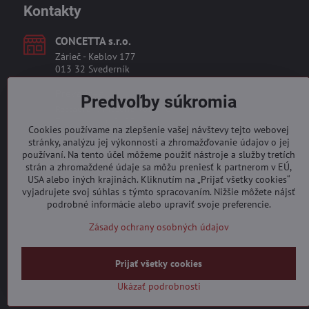
Kontakty
CONCETTA s​.r​.o​.
Zárieč - Keblov 177
013 32 Svederník
Prevádzka
Predvoľby súkromia
Restaurant Pizzeria Vulcano
Za plavárňou 3937
Cookies používame na zlepšenie vašej návštevy tejto webovej
010 08 Žilina
stránky, analýzu jej výkonnosti a zhromažďovanie údajov o jej
používaní. Na tento účel môžeme použiť nástroje a služby tretích
eshop​@vulcano​.sk
strán a zhromaždené údaje sa môžu preniesť k partnerom v EÚ,
USA alebo iných krajinách. Kliknutím na „Prijať všetky cookies“
vyjadrujete svoj súhlas s týmto spracovaním. Nižšie môžete nájsť
0904 19 09 19
podrobné informácie alebo upraviť svoje preferencie.
Zásady ochrany osobných údajov
Prijať všetky cookies
Ukázať podrobnosti