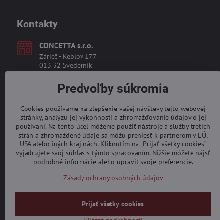
Kontakty
CONCETTA s​.r​.o​.
Zárieč - Keblov 177
013 32 Svederník
Prevádzka
Predvoľby súkromia
Restaurant Pizzeria Vulcano
Za plavárňou 3937
Cookies používame na zlepšenie vašej návštevy tejto webovej
010 08 Žilina
stránky, analýzu jej výkonnosti a zhromažďovanie údajov o jej
používaní. Na tento účel môžeme použiť nástroje a služby tretích
eshop​@vulcano​.sk
strán a zhromaždené údaje sa môžu preniesť k partnerom v EÚ,
USA alebo iných krajinách. Kliknutím na „Prijať všetky cookies“
vyjadrujete svoj súhlas s týmto spracovaním. Nižšie môžete nájsť
0904 19 09 19
podrobné informácie alebo upraviť svoje preferencie.
Zásady ochrany osobných údajov
Prijať všetky cookies