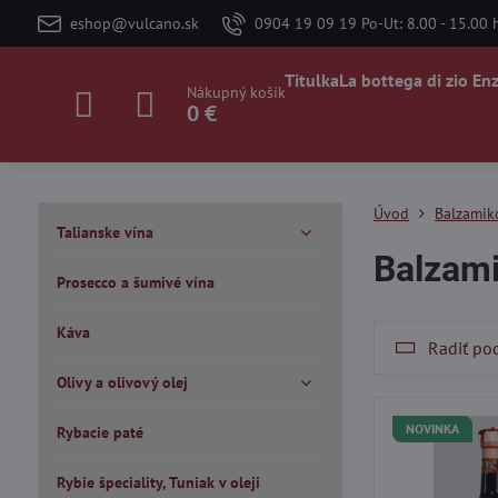
eshop@vulcano.sk
0904 19 09 19 Po-Ut: 8.00 - 15.00 h
Titulka
La bottega di zio En
Nákupný košík
0 €
Úvod
Balzamik
Talianske vína
Balzami
Prosecco a šumivé vína
Káva
Radiť po
Olivy a olivový olej
NOVINKA
Rybacie paté
Rybie špeciality, Tuniak v oleji