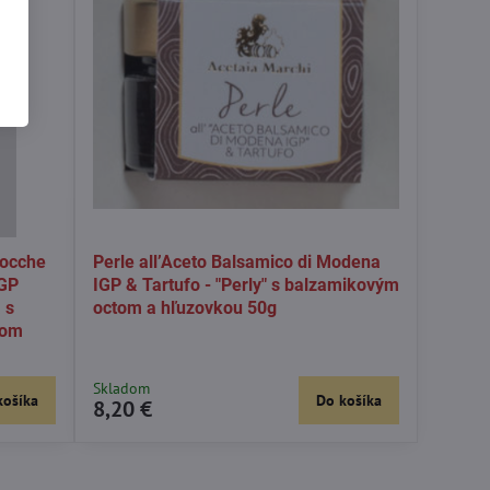
cocche
Perle all’Aceto Balsamico di Modena
IGP
IGP & Tartufo - "Perly" s balzamikovým
 s
octom a hľuzovkou 50g
tom
Skladom
košíka
Do košíka
8,20 €