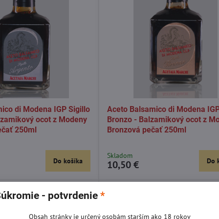
ico di Modena IGP Sigillo
Aceto Balsamico di Modena IGP 
lzamikový ocot z Modeny
Bronzo - Balzamikový ocot z M
ečať 250ml
Bronzová pečať 250ml
Skladom
Do košíka
Do 
10,50 €
úkromie - potvrdenie
*
NOVINKA
Obsah stránky je určený osobám starším ako 18 rokov