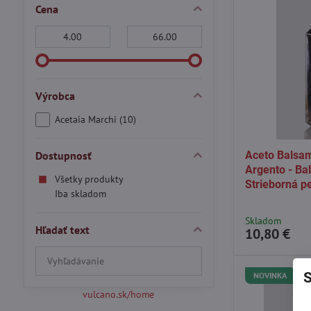
Cena
Od:
Do:
Výrobca
Acetaia Marchi (10)
Dostupnosť
Aceto Balsam
Argento - Ba
Všetky produkty
Strieborná p
Iba skladom
Skladom
Hľadať text
10,80 €
Prehľadať
výsledky
S
NOVINKA
filtra
vulcano.sk/home
fulltextom