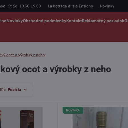
od., St-So: 10.30-19.00
La bottega di zio Enziono
Novinky
zino
Novinky
Obchodné podmienky
Kontakt
Reklamačný poriadok
O
ový ocot a výrobky z neho
kový ocot a výrobky z neho
dľa:
Pozícia
NOVINKA