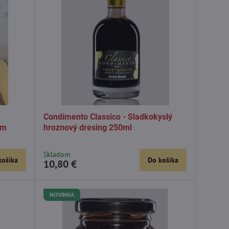
Condimento Classico - Sladkokyslý
ém
hroznový dresing 250ml
Skladom
košíka
Do košíka
10,80 €
NOVINKA