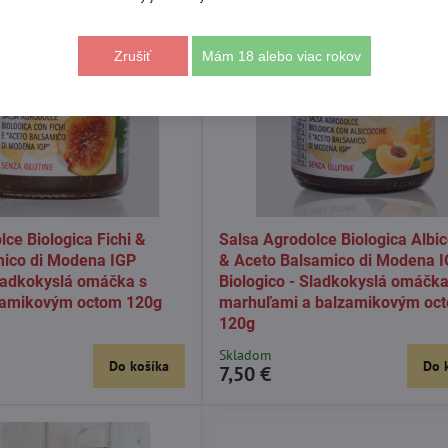
Zrušiť
Mám 18 alebo viac rokov
lce Biologica Fichi &
Salsa Agrodolce Biologica Albi
mico di Modena IGP
& Aceto Balsamico di Modena 
Sladkokyslá omáčka s
Biologico - Sladkokyslá omáčka
lzamikovým octom 120g
marhuľami a balzamikovým oc
120g
Skladom
Do košíka
Do 
7,50 €