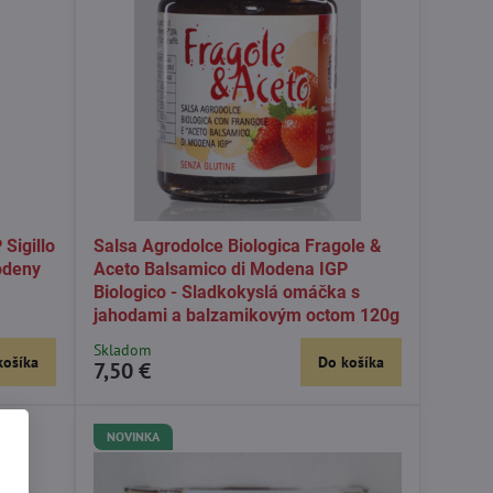
Sigillo
Salsa Agrodolce Biologica Fragole &
odeny
Aceto Balsamico di Modena IGP
Biologico - Sladkokyslá omáčka s
jahodami a balzamikovým octom 120g
Skladom
košíka
Do košíka
7,50 €
NOVINKA