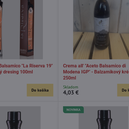
alsamico "La Riserva 19"
Crema all' "Aceto Balsamico di
ý dresing 100ml
Modena IGP" - Balzamikový kr
250ml
Skladom
Do košíka
Do 
4,03 €
NOVINKA