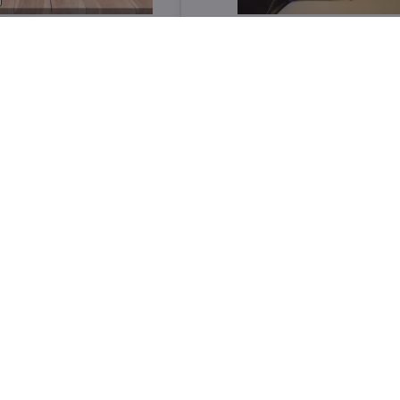
atelle 500 g
ZAFFIRI Spaghetti 1kg
Skladom
Do košíka
Do 
4,80 €
ili 1kg
ZAFFIRI Rigatoni 1kg