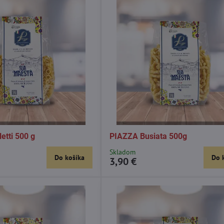
etti 500 g
PIAZZA Busiata 500g
Skladom
Do košíka
Do 
3,90 €