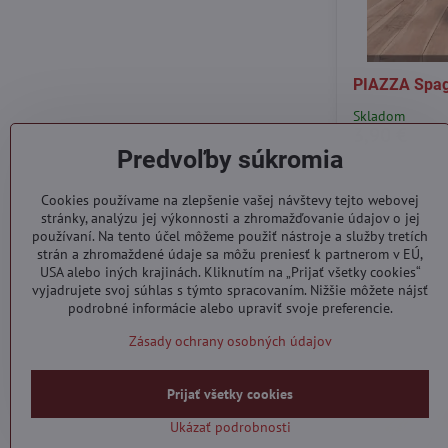
PIAZZA Spag
Skladom
3,90 €
Predvoľby súkromia
Cookies používame na zlepšenie vašej návštevy tejto webovej
stránky, analýzu jej výkonnosti a zhromažďovanie údajov o jej
používaní. Na tento účel môžeme použiť nástroje a služby tretích
strán a zhromaždené údaje sa môžu preniesť k partnerom v EÚ,
USA alebo iných krajinách. Kliknutím na „Prijať všetky cookies“
vyjadrujete svoj súhlas s týmto spracovaním. Nižšie môžete nájsť
podrobné informácie alebo upraviť svoje preferencie.
Zásady ochrany osobných údajov
Prijať všetky cookies
Ukázať podrobnosti