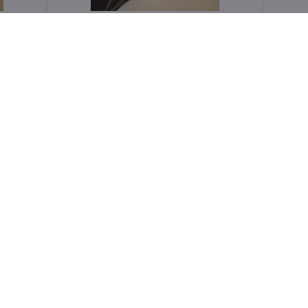
ZAFFIRI Fettucce 1kg
Skladom
košíka
Do košíka
4,80 €
ZAFFIRI Penne Rigate 1kg