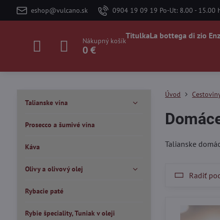
eshop@vulcano.sk
0904 19 09 19 Po-Ut: 8.00 - 15.00 h
Titulka
La bottega di zio En
Nákupný košík
0 €
Úvod
Cestovin
Talianske vína
Domáce
Prosecco a šumivé vína
Talianske domáce
Káva
Olivy a olivový olej
Radiť po
Rybacie paté
Rybie špeciality, Tuniak v oleji