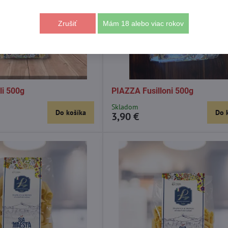
Zrušiť
Mám 18 alebo viac rokov
li 500g
PIAZZA Fusilloni 500g
Skladom
Do košíka
Do 
3,90 €