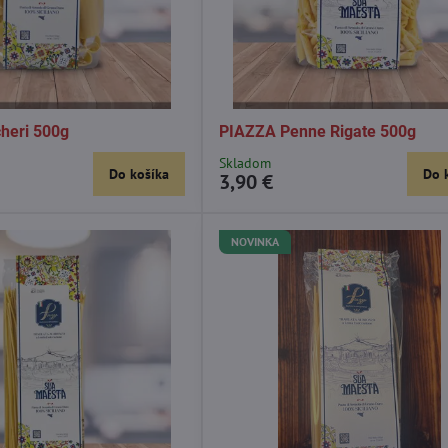
heri 500g
PIAZZA Penne Rigate 500g
Skladom
Do košíka
Do 
3,90 €
NOVINKA