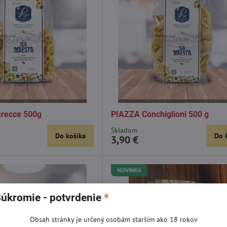
recce 500g
PIAZZA Conchiglioni 500 g
Skladom
Do košíka
Do 
3,90 €
NOVINKA
úkromie - potvrdenie
*
Obsah stránky je určený osobám starším ako 18 rokov