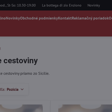
od., St-So: 10.30-19.00
La bottega di zio Enziono
Novinky
zino
Novinky
Obchodné podmienky
Kontakt
Reklamačný poriadok
O
y
 cestoviny
 cestoviny priamo zo Sicílie.
dľa:
Pozícia