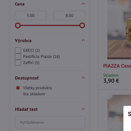
Cena
Od:
Do:
Výrobca
GRECI (1)
Pastificio Piazza (16)
Zaffiri (5)
PIAZZA Casa
Skladom
Dostupnosť
3,90 €
Všetky produkty
Iba skladom
Hľadať text
S
Prehľadať
výsledky