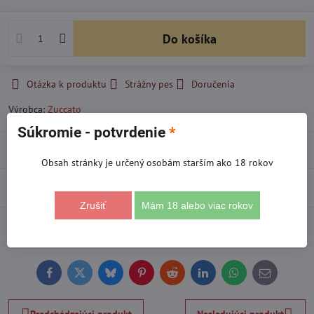
Do košíka
Otázka k produktu
Strážny pes
Doručenia
Výrobca:
Zuccato
Súkromie - potvrdenie
*
Popis
Obsah stránky je určený osobám starším ako 18 rokov
Recenzie
0
Zrušiť
Mám 18 alebo viac rokov
Diskusia
0
Facebook
Twitter
Bluesky
Pinterest
Reddit
LinkedIn
WhatsApp
E-
mail
Predchádzajúci produkt
Nasledujúci produkt