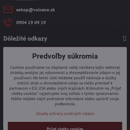
eshop​@vulcano​.sk
0904 19 09 19
Dôležité odkazy
Predvoľby súkromia
Cookies používame na zlepšenie vašej návštevy tejto webovej
stránky, analýzu jej výkonnosti a zhromažďovanie údajov o jej
používaní. Na tento účel môžeme použiť nástroje a služby
tretích strán a zhromaždené údaje sa môžu preniesť k
partnerom v EÚ, USA alebo iných krajinách. Kliknutím na „Prijať
všetky cookies“ vyjadrujete svoj súhlas s týmto spracovaním.
Nižšie môžete nájsť podrobné informácie alebo upraviť svoje
preferencie.
Zásady ochrany osobných údajov
Prijať všetky cookies
©
2026
Copyright