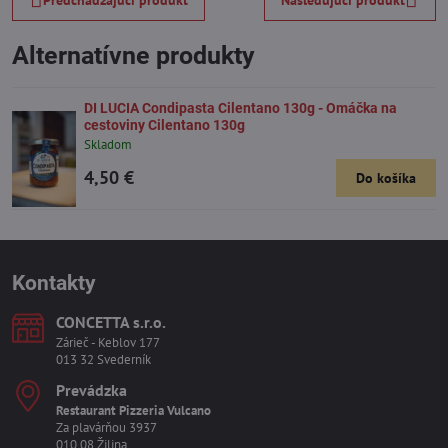
Alternatívne produkty
DI LUCIA Condipasta Cilentano 130g - Omáčka na
cestoviny Cilentano 130g
Skladom
4,50 €
Do košíka
Kontakty
CONCETTA s​.r​.o​.
Zárieč - Keblov 177
013 32 Svederník
Prevádzka
Restaurant Pizzeria Vulcano
Za plavárňou 3937
010 08 Žilina