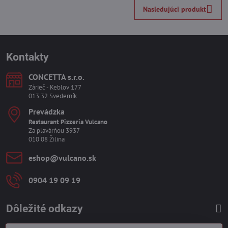
Nasledujúci produkt
Kontakty
CONCETTA s​.r​.o​.
Zárieč - Keblov 177
013 32 Svederník
Prevádzka
Restaurant Pizzeria Vulcano
Za plavárňou 3937
010 08 Žilina
eshop​@vulcano​.sk
0904 19 09 19
Dôležité odkazy