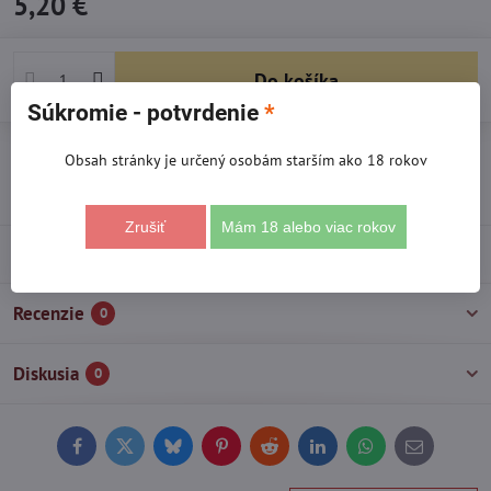
5,20 €
Do košíka
Súkromie - potvrdenie
*
Otázka k produktu
Strážny pes
Doručenia
Obsah stránky je určený osobám starším ako 18 rokov
Výrobca:
Zuccato
Zrušiť
Mám 18 alebo viac rokov
Popis
Recenzie
0
Diskusia
0
Facebook
Twitter
Bluesky
Pinterest
Reddit
LinkedIn
WhatsApp
E-
mail