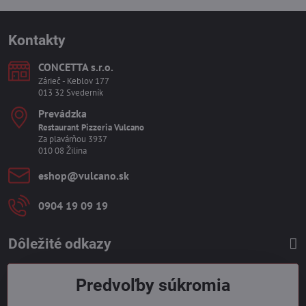
Kontakty
CONCETTA s​.r​.o​.
Zárieč - Keblov 177
013 32 Svederník
Prevádzka
Restaurant Pizzeria Vulcano
Za plavárňou 3937
010 08 Žilina
eshop​@vulcano​.sk
0904 19 09 19
Dôležité odkazy
Predvoľby súkromia