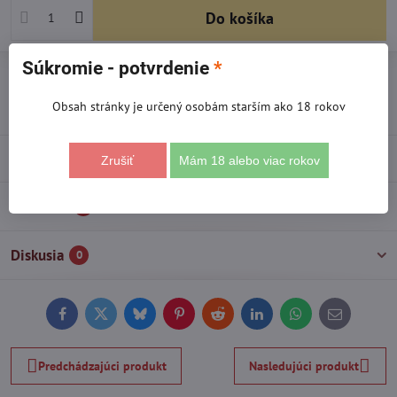
Do košíka
Súkromie - potvrdenie
*
Otázka k produktu
Strážny pes
Doručenia
Obsah stránky je určený osobám starším ako 18 rokov
Výrobca:
SARACINO
Popis
Zrušiť
Mám 18 alebo viac rokov
Recenzie
0
Diskusia
0
Facebook
Twitter
Bluesky
Pinterest
Reddit
LinkedIn
WhatsApp
E-
mail
Predchádzajúci produkt
Nasledujúci produkt