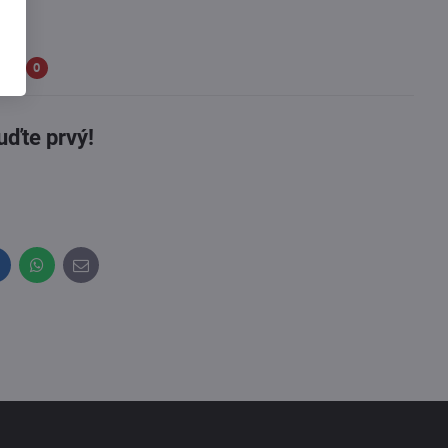
sia
0
uďte prvý!
inkedIn
WhatsApp
E-
mail