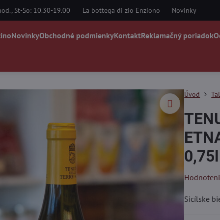
od., St-So: 10.30-19.00
La bottega di zio Enziono
Novinky
zino
Novinky
Obchodné podmienky
Kontakt
Reklamačný poriadok
O
Úvod
Ta
TENU
ETNA
0,75l
Hodnoten
Sicílske b