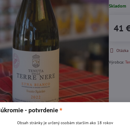
Skladom
41 
Otázka
Výrobca:
Te
úkromie - potvrdenie
*
Obsah stránky je určený osobám starším ako 18 rokov