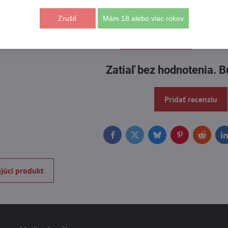
Zrušiť
Mám 18 alebo viac rokov
Recenzie
Disku
0
Zatiaľ bez hodnotenia. B
Pridať recenziu
Facebook
Twitter
Bluesky
Pinterest
Reddit
L
júci produkt