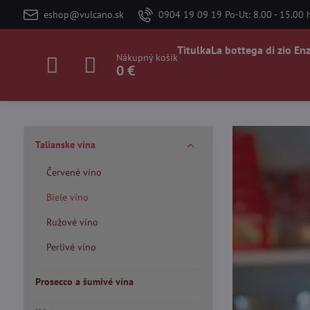
eshop@vulcano.sk
0904 19 09 19 Po-Ut: 8.00 - 15.00 h
Titulka
La bottega di zio En
Nákupný košík
0 €
Talianske vína
Červené víno
Biele víno
Ružové víno
Perlivé víno
Prosecco a šumivé vína