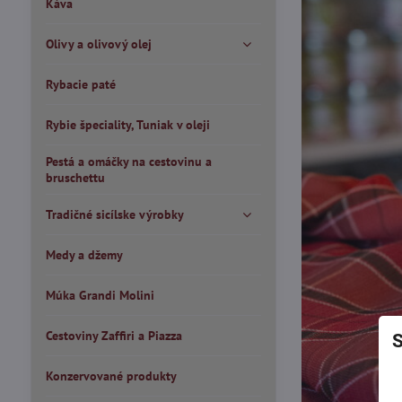
Káva
Olivy a olivový olej
Rybacie paté
Rybie špeciality, Tuniak v oleji
Pestá a omáčky na cestovinu a
bruschettu
Tradičné sicílske výrobky
Medy a džemy
Múka Grandi Molini
Cestoviny Zaffiri a Piazza
S
Konzervované produkty