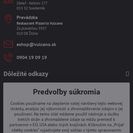
Zárieč - Keblov 177
013 32 Svederník
Prevádzka
Restaurant Pizzeria Vulcano
Za plavárňou 3937
010 08 Žilina
eshop​@vulcano​.sk
0904 19 09 19
Dôležité odkazy
Predvoľby súkromia
Cookies používame na zlepšenie vašej návštevy tejto webovej
stránky, analýzu jej výkonnosti a zhromažďovanie údajov o jej
používaní. Na tento účel môžeme použiť nástroje a služby
tretích strán a zhromaždené údaje sa môžu preniesť k
partnerom v EÚ, USA alebo iných krajinách. Kliknutím na „Prijať
všetky cookies“ vyjadrujete svoj súhlas s týmto spracovaním.