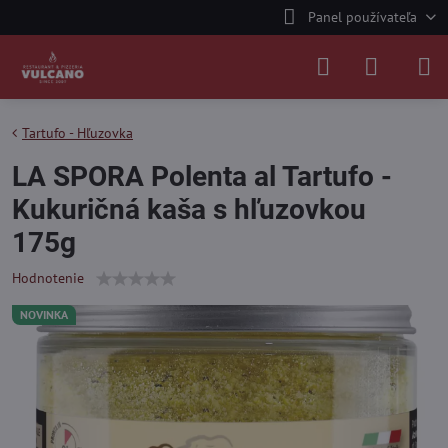
Panel používateľa
Tartufo - Hľuzovka
LA SPORA Polenta al Tartufo -
Kukuričná kaša s hľuzovkou
175g
Hodnotenie
NOVINKA