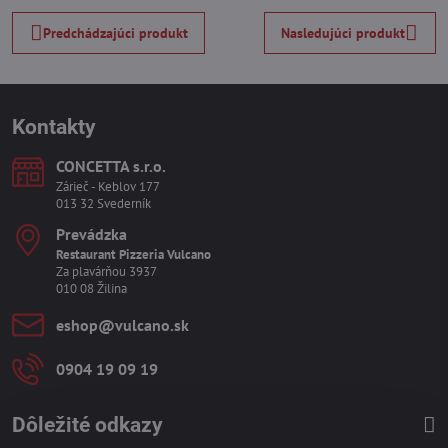
Predchádzajúci produkt
Nasledujúci produkt
Kontakty
CONCETTA s​.r​.o​.
Zárieč - Keblov 177
013 32 Svederník
Prevádzka
Restaurant Pizzeria Vulcano
Za plavárňou 3937
010 08 Žilina
eshop​@vulcano​.sk
0904 19 09 19
Dôležité odkazy