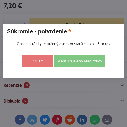
7,20 €
Do košíka
Súkromie - potvrdenie
*
Otázka k produktu
Strážny pes
Doručenia
Obsah stránky je určený osobám starším ako 18 rokov
Výrobca:
La Spora
Zrušiť
Mám 18 alebo viac rokov
Popis
Recenzie
0
Diskusia
0
Facebook
Twitter
Bluesky
Pinterest
Reddit
LinkedIn
WhatsApp
E-
mail