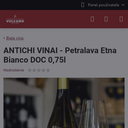
Panel používateľa
Biele víno
ANTICHI VINAI - Petralava Etna
Bianco DOC 0,75l
Hodnotenie