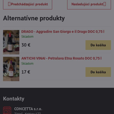
Predchádzajúci produkt
Nasledujúci produkt
Alternatívne produkty
DRAGO - Aggradire San Giorgo e il Drago DOC 0,75 l
Skladom
30 €
Do košíka
ANTICHI VINAI - Petralava Etna Rosato DOC 0,75 l
Skladom
17 €
Do košíka
Kontakty
CONCETTA s​.r​.o​.
Zárieč - Keblov 177