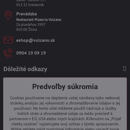
013 32 Svederník
Prevádzka
Restaurant Pizzeria Vulcano
Za plavárňou 3937
010 08 Žilina
eshop​@vulcano​.sk
0904 19 09 19
Dôležité odkazy
Predvoľby súkromia
Cookies používame na zlepšenie vašej návštevy tejto webovej
stránky, analýzu jej výkonnosti a zhromažďovanie údajov o jej
používaní. Na tento účel môžeme použiť nástroje a služby
tretích strán a zhromaždené údaje sa môžu preniesť k
partnerom v EÚ, USA alebo iných krajinách. Kliknutím na „Prijať
všetky cookies“ vyjadrujete svoj súhlas s týmto spracovaním.
Nižšie môžete nájsť podrobné informácie alebo upraviť svoje