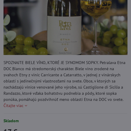
SPOZNAJTE BIELE VÍNO, KTORÉ JE SYNOMOM SOPKY. Petralava Etna
DOC Bianco má stredomorský charakter. Biele víno zrodené na
svahoch Etny z viníc Carricante a Catarratto, v jednej z vinárskych
oblastí s jedinečnými vlastnosťami na svete. Obce, v ktorých sa
nachádzajú vinice venované jeho výrobe, sú Castiglione di Sicilia a
Randazzo, ktoré vďaka bohatstvu podnebia a pôdy, ktoré sopka
ponúka, pomáhajú pozdvihnúť meno oblasti Etna na DOC vo svete.
Čítajte viac
Skladom