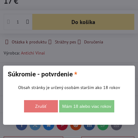
17 €
Do košíka
Otázka k produktu
Strážny pes
Doručenia
Výrobca:
Antichi Vinai
Popis
Súkromie - potvrdenie
*
Recenzie
Obsah stránky je určený osobám starším ako 18 rokov
0
Diskusia
0
Zrušiť
Mám 18 alebo viac rokov
Facebook
Twitter
Bluesky
Pinterest
Reddit
LinkedIn
WhatsApp
E-
mail