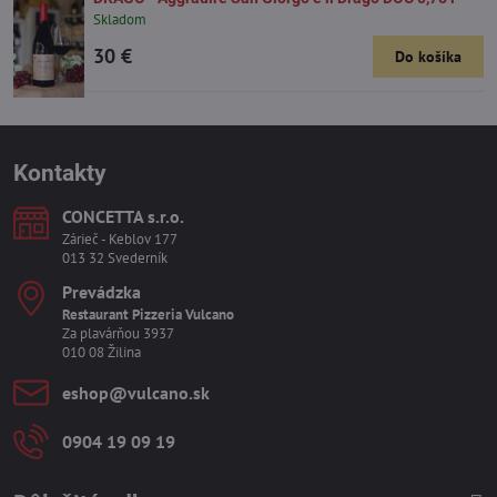
Skladom
30 €
Do košíka
Kontakty
CONCETTA s​.r​.o​.
Zárieč - Keblov 177
013 32 Svederník
Prevádzka
Restaurant Pizzeria Vulcano
Za plavárňou 3937
010 08 Žilina
eshop​@vulcano​.sk
0904 19 09 19