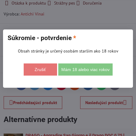
Otázka k produktu
Strážny pes
Doručenia
Výrobca:
Antichi Vinai
Popis
Súkromie - potvrdenie
*
Recenzie
0
Obsah stránky je určený osobám starším ako 18 rokov
Diskusia
0
Zrušiť
Mám 18 alebo viac rokov
Facebook
Twitter
Bluesky
Pinterest
Reddit
LinkedIn
WhatsApp
E-
mail
Predchádzajúci produkt
Nasledujúci produkt
Alternatívne produkty
DRAGO - Aggradire San Giorgo e il Drago DOC 0,75 l